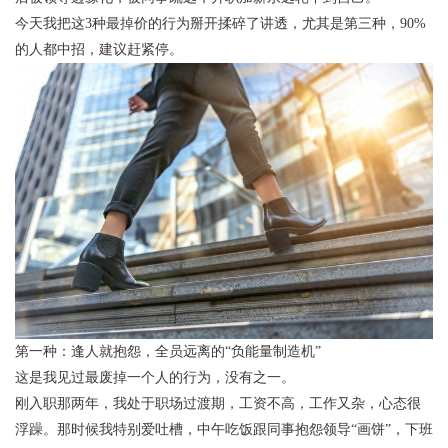
今天我把这3种最掉价的行为掰开揉碎了讲透，尤其是第三种，90%
的人都中招，建议赶紧停。
第一种：逢人就抱怨，全员远离的“负能量制造机”
这是我见过最废掉一个人的行为，没有之一。
刚入职那两年，我处于职场过渡期，工资不高，工作又杂，心态很
浮躁。那时候我特别爱吐槽，中午吃饭跟同事抱怨领导“画饼”，下班