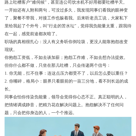
路上吐槽客户“难伺候”，甚至连公司饮水机不好用都要吐槽半天。
一开始还有人附和两句，可没过多久，我发现同事们看我的眼神变
了，聚餐不带我，对接工作也躲着我。后来听老员工说，大家私下
里给我起了个外号，叫“行走的苦水坛”，觉得我负能量太重，跟我待
在一起，感觉前途都灰暗了。
职场的真相很扎心：没人有义务听你倒垃圾，更没人能靠抱怨改变
现状。
你抱怨工资低，不如去谈加薪；抱怨工作难，不如去想办法提效。
但你什么都不做，只坐在那儿吐槽，只会传递两个信号：
1. 你无能，扛不住事：连这点压力都受不了，以后怎么委以重任？
2. 你嘴碎，格局小：眼界只看眼前的一亩三分地，看不到长远的成
长。
同事会怕你传染负能量，领导会觉得你心态不正。真正聪明的人，
把情绪调成静音，把精力花在解决问题上。抱怨解决不了任何问
题，只会把你身边的人，一个个推远。