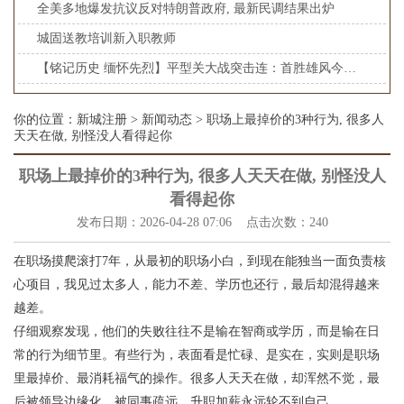
全美多地爆发抗议反对特朗普政府, 最新民调结果出炉
城固送教培训新入职教师
【铭记历史 缅怀先烈】平型关大战突击连：首胜雄风今犹在_大皖新闻 | 安徽网
你的位置：
新城注册
>
新闻动态
> 职场上最掉价的3种行为, 很多人
天天在做, 别怪没人看得起你
职场上最掉价的3种行为, 很多人天天在做, 别怪没人
看得起你
发布日期：2026-04-28 07:06 点击次数：240
在职场摸爬滚打7年，从最初的职场小白，到现在能独当一面负责核
心项目，我见过太多人，能力不差、学历也还行，最后却混得越来
越差。
仔细观察发现，他们的失败往往不是输在智商或学历，而是输在日
常的行为细节里。有些行为，表面看是忙碌、是实在，实则是职场
里最掉价、最消耗福气的操作。很多人天天在做，却浑然不觉，最
后被领导边缘化，被同事疏远，升职加薪永远轮不到自己。