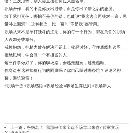
谱；三次甩锅，别人会直接把你拉入黑名单。
职场合作，看的不是你没出过错，而是你出了错之后的态度。
敢于承担责任，哪怕不是你的错，也能说“我这边会再核对一遍，尽
量补上漏洞”，这种担当，比一百句“不是我”都管用。
职场从来不是单打独斗的江湖，你的每一个行为，都在为你的职场
人设加分或减分。
戒掉抱怨，把精力放在解决问题上；收起讨好，守住底线和边界；
拒绝甩锅，学会做一个有担当的人。
这三件事做好了，你的职场路，会越走越宽，越走越顺。
你身边有这种掉价行为的同事吗？你自己踩过哪条坑？评论区聊
聊，避坑避雷！
#职场干货 #职场感悟 #职场经验 #职场生存法则 #职场新人
上一篇：
爸妈老了, 我那串传家宝该不该拿出来盘? 传家文玩
的“继承困境”